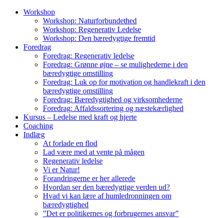
Spring
Workshop
til
Workshop: Naturforbundethed
indhold
Workshop: Regenerativ Ledelse
Workshop: Den bæredygtige fremtid
Foredrag
Foredrag: Regenerativ ledelse
Foredrag: Grønne øjne – se mulighederne i den
bæredygtige omstilling
Foredrag: Luk op for motivation og handlekraft i den
bæredygtige omstilling
Foredrag: Bæredygtighed og virksomhederne
Foredrag: Affaldssortering og næstekærlighed
Kursus – Ledelse med kraft og hjerte
Coaching
Indlæg
At forlade en flod
Lad være med at vente på mågen
Regenerativ ledelse
Vi er Natur!
Forandringerne er her allerede
Hvordan ser den bæredygtige verden ud?
Hvad vi kan lære af humledronningen om
bæredygtighed
”Det er politikernes og forbrugernes ansvar”