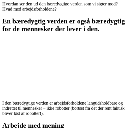
Hvordan ser den ud den bæredygtige verden som vi sigter mod?
Hvad med arbejdsforholdene?
En bæredygtig verden er også bæredygtig
for de mennesker der lever i den.
Vi skal gøre op med over-forbrug, men også med over-
arbejde. Hermed mener jeg ikke at vi skal eliminere
alle former for arbejde ud over 8-16, men at vi skal
blive bedre til at afstemme arbejdsbyrde og
ressourcer. Der kan i mange brancher være behov for
kortere intervaller med en større arbejdsindsats. Men
i den bæredygtige verden, der har vi ikke længere
OVER-arbejde, over-ydnyttelse og udpining af de
menneskelige ressourcer.
I den bæredygtige verden er arbejdsforholdene langtidsholdbare og
indrettet til mennesker – ikke robotter (bortset fra det der rent faktisk
bliver løst af robotter!).
Arbejde med mening