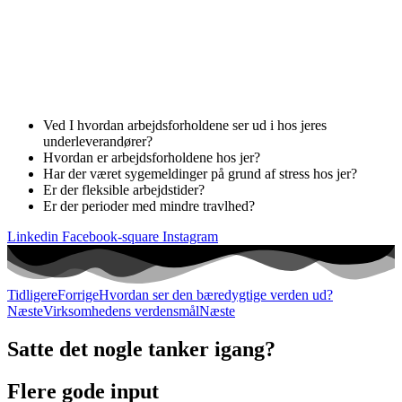
acceptere, at være årsag til horrible forhold, for dem
der laver produkterne. De kræver total
gennemsigtighed, og så må man som virksomhed
indrette sig således, at man kan tåle den
gennemsigtighed.
Ved I hvordan arbejdsforholdene ser ud i hos jeres
underleverandører?
Hvordan er arbejdsforholdene hos jer?
Har der været sygemeldinger på grund af stress hos jer?
Er der fleksible arbejdstider?
Er der perioder med mindre travlhed?
Linkedin
Facebook-square
Instagram
Tidligere
Forrige
Hvordan ser den bæredygtige verden ud?
Næste
Virksomhedens verdensmål
Næste
Satte det nogle tanker igang?
Flere gode input