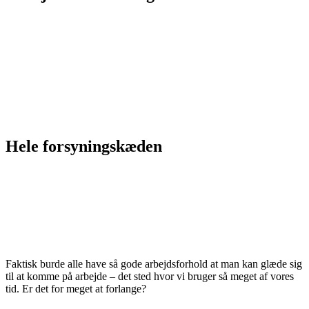
Hvis vi kommer overforbruget til livs og fokuserer
mere på få produkter i høj kvalitet, så vil det også
påvirke medarbejderne. De vil kunne mærke at der
ikke er den ligegyldighed, som der er overfor de brug-
og-smid-væk-produkter, der bliver lavet i dag. Der vil
være en større stolthed og engagement i arbejdet –
og dermed større arbejdsglæde.
Hele forsyningskæden
Det handler også om fair forhold gennem hele
forsyningskæden, også når værdikæden starter på
den anden side af jorden. Alle skal som minimum
have en løn der er til at leve for, og arbejdsforhold som
man ikke bliver syg af.
Faktisk burde alle have så gode arbejdsforhold at man kan glæde sig
til at komme på arbejde – det sted hvor vi bruger så meget af vores
tid. Er det for meget at forlange?