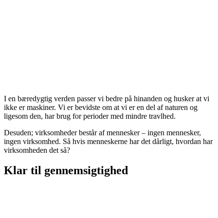
Det med at man ikke skal blive syg af sine
arbejdsforhold, det gælder også på denne side af
kloden. Herhjemme ser sygdommene måske lidt
anderledes ud, men de er stadig alvorlige for dem, der
bliver ramt, og det er alt for mange.
”Verdenssundhedsorganisationen WHO forudser at
stress og depression vil blive en af de største
sygdomsfaktorer i år 2020.
I en bæredygtig verden passer vi bedre på hinanden og husker at vi
ikke er maskiner. Vi er bevidste om at vi er en del af naturen og
ligesom den, har brug for perioder med mindre travlhed.
Desuden; virksomheder består af mennesker – ingen mennesker,
ingen virksomhed. Så hvis menneskerne har det dårligt, hvordan har
virksomheden det så?
Klar til gennemsigtighed
Vi lever i en global verden, og det er ikke længere
muligt at skjule, hvad der sker langt nede i
forsyningskæden. Kunderne vil ikke længere