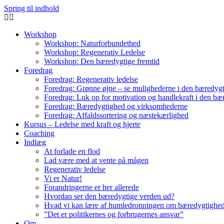
Spring til indhold
Workshop
Workshop: Naturforbundethed
Workshop: Regenerativ Ledelse
Workshop: Den bæredygtige fremtid
Foredrag
Foredrag: Regenerativ ledelse
Foredrag: Grønne øjne – se mulighederne i den bæredygt
Foredrag: Luk op for motivation og handlekraft i den bær
Foredrag: Bæredygtighed og virksomhederne
Foredrag: Affaldssortering og næstekærlighed
Kursus – Ledelse med kraft og hjerte
Coaching
Indlæg
At forlade en flod
Lad være med at vente på mågen
Regenerativ ledelse
Vi er Natur!
Forandringerne er her allerede
Hvordan ser den bæredygtige verden ud?
Hvad vi kan lære af humledronningen om bæredygtighe
”Det er politikernes og forbrugernes ansvar”
Om