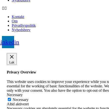
Nyhedsbrev
Kontakt
Om
Privatlivspolitik
Nyhedsbrev
inkedin
Luk
Privacy Overview
This website uses cookies to improve your experience while you nav
essential for the working of basic functionalities of the website. 
only with your consent. You also have the option to opt-out of th
Necessary
Necessary
Altid aktiveret
Necessary cookies are absolutely essential for the website to funct