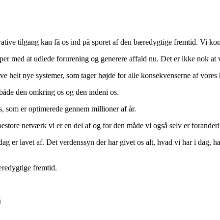
ative tilgang kan få os ind på sporet af den bæredygtige fremtid. Vi 
opper med at udlede forurening og generere affald nu. Det er ikke nok a
ave helt nye systemer, som tager højde for alle konsekvenserne af vores 
 både den omkring os og den indeni os.
s, som er optimerede gennem millioner af år.
pestore netværk vi er en del af og for den måde vi også selv er foranderl
g er lavet af. Det verdenssyn der har givet os alt, hvad vi har i dag, h
æredygtige fremtid.
