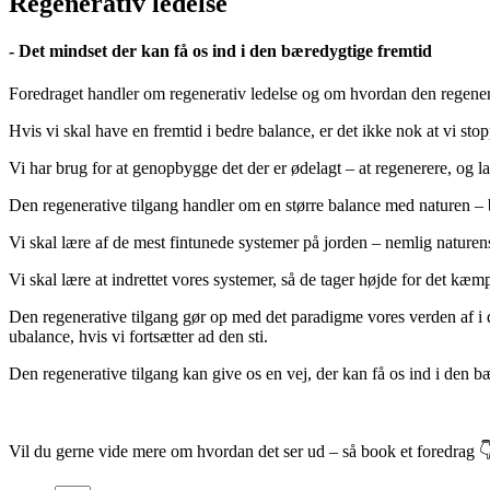
Regenerativ ledelse
- Det mindset der kan få os ind i den bæredygtige fremtid
Foredraget handler om regenerativ ledelse og om hvordan den regener
Hvis vi skal have en fremtid i bedre balance, er det ikke nok at vi st
Vi har brug for at genopbygge det der er ødelagt – at regenerere, og l
Den regenerative tilgang handler om en større balance med naturen –
Vi skal lære af de mest fintunede systemer på jorden – nemlig naturen
Vi skal lære at indrettet vores systemer, så de tager højde for det kæm
Den regenerative tilgang gør op med det paradigme vores verden af i da
ubalance, hvis vi fortsætter ad den sti.
Den regenerative tilgang kan give os en vej, der kan få os ind i den b
Vil du gerne vide mere om hvordan det ser ud – så book et foredrag 