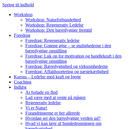
Spring til indhold
Workshop
Workshop: Naturforbundethed
Workshop: Regenerativ Ledelse
Workshop: Den bæredygtige fremtid
Foredrag
Foredrag: Regenerativ ledelse
Foredrag: Grønne øjne – se mulighederne i den
bæredygtige omstilling
Foredrag: Luk op for motivation og handlekraft i den
bæredygtige omstilling
Foredrag: Bæredygtighed og virksomhederne
Foredrag: Affaldssortering og næstekærlighed
Kursus – Ledelse med kraft og hjerte
Coaching
Indlæg
At forlade en flod
Lad være med at vente på mågen
Regenerativ ledelse
Vi er Natur!
Forandringerne er her allerede
Hvordan ser den bæredygtige verden ud?
Hvad vi kan lære af humledronningen om
bæredygtighed