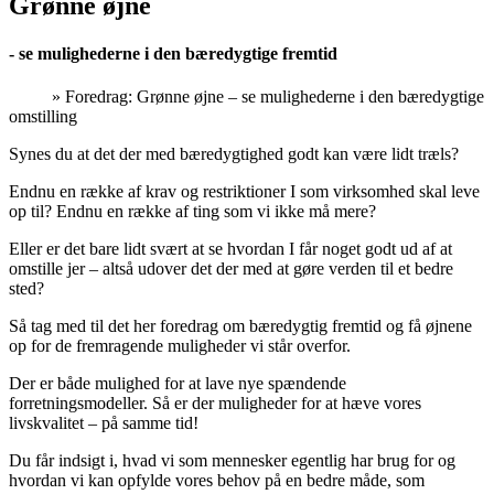
Grønne øjne
- se mulighederne i den bæredygtige fremtid
Hjem
»
Foredrag: Grønne øjne – se mulighederne i den bæredygtige
omstilling
Synes du at det der med bæredygtighed godt kan være lidt træls?
Endnu en række af krav og restriktioner I som virksomhed skal leve
op til? Endnu en række af ting som vi ikke må mere?
Eller er det bare lidt svært at se hvordan I får noget godt ud af at
omstille jer – altså udover det der med at gøre verden til et bedre
sted?
Så tag med til det her foredrag om bæredygtig fremtid og få øjnene
op for de fremragende muligheder vi står overfor.
Der er både mulighed for at lave nye spændende
forretningsmodeller. Så er der muligheder for at hæve vores
livskvalitet – på samme tid!
Du får indsigt i, hvad vi som mennesker egentlig har brug for og
hvordan vi kan opfylde vores behov på en bedre måde, som