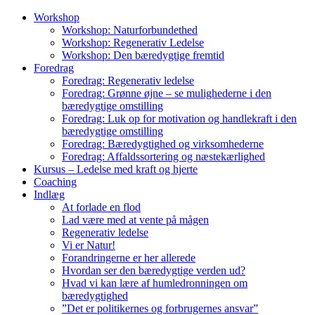
Workshop
Workshop: Naturforbundethed
Workshop: Regenerativ Ledelse
Workshop: Den bæredygtige fremtid
Foredrag
Foredrag: Regenerativ ledelse
Foredrag: Grønne øjne – se mulighederne i den
bæredygtige omstilling
Foredrag: Luk op for motivation og handlekraft i den
bæredygtige omstilling
Foredrag: Bæredygtighed og virksomhederne
Foredrag: Affaldssortering og næstekærlighed
Kursus – Ledelse med kraft og hjerte
Coaching
Indlæg
At forlade en flod
Lad være med at vente på mågen
Regenerativ ledelse
Vi er Natur!
Forandringerne er her allerede
Hvordan ser den bæredygtige verden ud?
Hvad vi kan lære af humledronningen om
bæredygtighed
”Det er politikernes og forbrugernes ansvar”