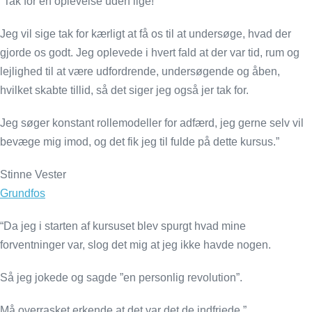
“Tak for en oplevelse uden lige!
Jeg vil sige tak for kærligt at få os til at undersøge, hvad der
gjorde os godt. Jeg oplevede i hvert fald at der var tid, rum og
lejlighed til at være udfordrende, undersøgende og åben,
hvilket skabte tillid, så det siger jeg også jer tak for.
Jeg søger konstant rollemodeller for adfærd, jeg gerne selv vil
bevæge mig imod, og det fik jeg til fulde på dette kursus.”
Stinne Vester
Grundfos
“Da jeg i starten af kursuset blev spurgt hvad mine
forventninger var, slog det mig at jeg ikke havde nogen.
Så jeg jokede og sagde ”en personlig revolution”.
Må overrasket erkende at det var det de indfriede.”